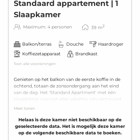
Standaard appartement | 1
Slaapkamer
2
Maximum: 4 personen
39
m
Balkon/terras
Douche
Haardroger
Koffiezetapparaat
Brandkast
Toon alle voorzieningen
Genieten op het balkon van de eerste koffie in de
ochtend, totaan de zonsondergang aan het eind
van de dag. Het 'Standard Apartment' met één
slaapkamer voorziet elke vakantie van vertrouwd
comfort en een vleugje thuis. Met een king-size
Meer tonen
tweepersoonsbed, een comfortabele eenpersoons
slaapbank en een extra eenpersoons stapelbed
Helaas is deze kamer niet beschikbaar op de
biedt het appartement plaats voor maximaal vier
geselecteerde data. Het is mogelijk deze kamer
personen. Geniet van welverdiende privacy met
op de volgende beschikbare data te boeken.
een eigen badkamer met douche en een volledig