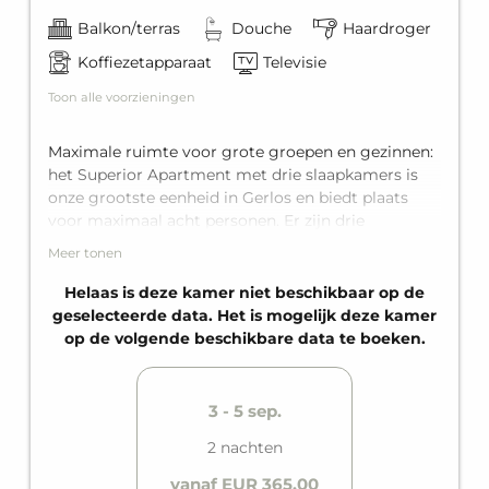
Balkon/terras
Douche
Haardroger
Koffiezetapparaat
Televisie
Toon alle voorzieningen
Maximale ruimte voor grote groepen en gezinnen:
het Superior Apartment met drie slaapkamers is
onze grootste eenheid in Gerlos en biedt plaats
voor maximaal acht personen. Er zijn drie
afzonderlijke slaapkamers met ieder een king-size
Meer tonen
tweepersoons bed, en daarbij nog een
comfortabele slaapbank voor twee personen in de
Helaas is deze kamer niet beschikbaar op de
woonruimte. Het appartement beschik over drie
geselecteerde data. Het is mogelijk deze kamer
badkamers met douche voor maximale privacy,
op de volgende beschikbare data te boeken.
een volledig uitgeruste keuken en privé-balkon.
3 - 5 sep.
2 nachten
vanaf EUR 365,00