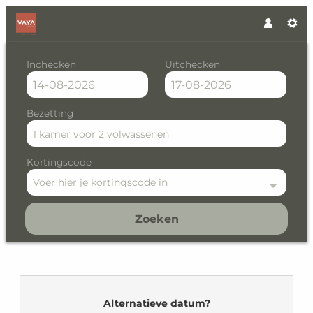
Inchecken
Uitchecken
Bezetting
1 kamer
voor
2 volwassenen
Kortingscode
Voer hier je kortingscode in
Zoeken
VAYA Gerlos - Our available o
Alternatieve datum?