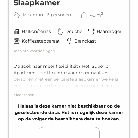
Slaapkamer
2
Maximum: 6 personen
43
m
Balkon/terras
Douche
Haardroger
Koffiezetapparaat
Brandkast
Toon alle voorzieningen
Op zoek naar meer flexibiliteit? Het 'Superior
Apartment' heeft ruimte voor maximaal zes
personen met één serparate slaapkamer welke is
voorzien van een king-size tweepersoonsbed en
een extra stapelbed voor twee personen, plus een
Meer tonen
comfortabele slaapbank voor twee personen in de
woonruimte. Het appartement is uitgerust met
Helaas is deze kamer niet beschikbaar op de
een eigen badkamer met douche, een volledig
geselecteerde data. Het is mogelijk deze kamer
uitgeruste keuken en een privé-balkon.
op de volgende beschikbare data te boeken.