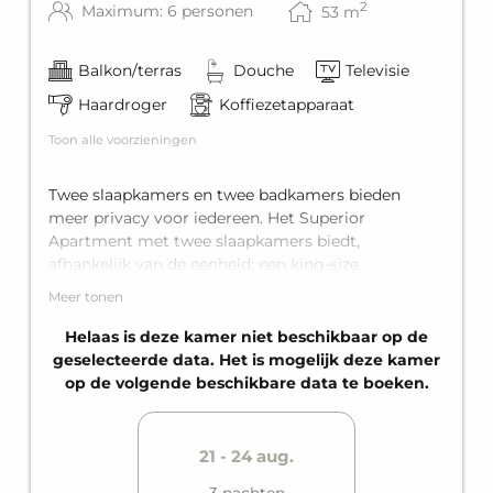
2
Maximum: 6 personen
53
m
Balkon/terras
Douche
Televisie
Haardroger
Koffiezetapparaat
Toon alle voorzieningen
Twee slaapkamers en twee badkamers bieden
meer privacy voor iedereen. Het Superior
Apartment met twee slaapkamers biedt,
afhankelijk van de eenheid: een king-size
tweepersoonsbed in de eerste slaapkamer, een
Meer tonen
tweepersoons bed óf een tweepersoons stapelbed
in de tweede slaapkamer, en een comfortabele
Helaas is deze kamer niet beschikbaar op de
tweepersoons slaapbank in de woonruimte.
geselecteerde data. Het is mogelijk deze kamer
Daarnaast is het voorzien van twee badkamers met
op de volgende beschikbare data te boeken.
douche, een volledig uitgeruste keuken en een
eigen balkon. Ruimte voor maximaal zes personen;
ideaal voor twee gezinnen of grotere groepen.
21 - 24 aug.
3 nachten