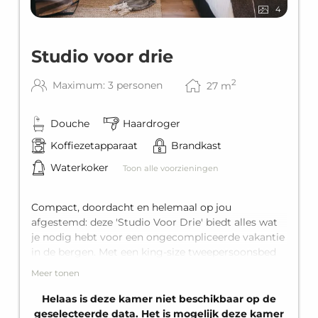
4
Studio voor drie
2
Maximum: 3 personen
27
m
Douche
Haardroger
Koffiezetapparaat
Brandkast
Waterkoker
Toon alle voorzieningen
Compact, doordacht en helemaal op jou
afgestemd: deze 'Studio Voor Drie' biedt alles wat
je nodig hebt voor een ongecompliceerde vakantie
in de bergen. Met een king-size tweepersoonsbed
en een comfortabele eenpersoons slaapbank óf
Meer tonen
stapelbed is er plaats voor maximaal drie personen.
De studio beschikt over een eigen badkamer met
Helaas is deze kamer niet beschikbaar op de
douche.
geselecteerde data. Het is mogelijk deze kamer